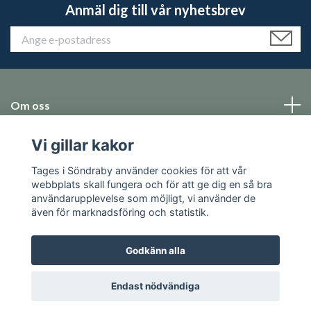
Anmäl dig till vår nyhetsbrev
Om oss
Vi gillar kakor
Emballage
Tages i Söndraby använder cookies för att vår
Sociala medier
webbplats skall fungera och för att ge dig en så bra
användarupplevelse som möjligt, vi använder de
även för marknadsföring och statistik.
Godkänn alla
© 2026 Tages i Söndraby
Endast nödvändiga