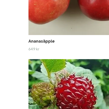
Ananasäpple
649 kr