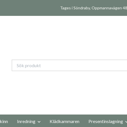
Tages i Söndraby, Oppmannavägen 480
kinn
Inredning
Klädkammaren
Presentinslagning