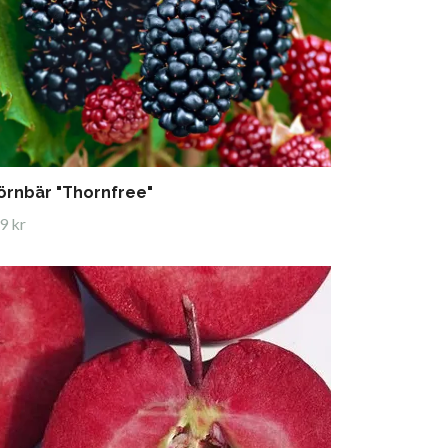
örnbär "Thornfree"
9 kr