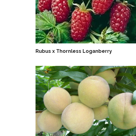
Rubus x Thornless Loganberry