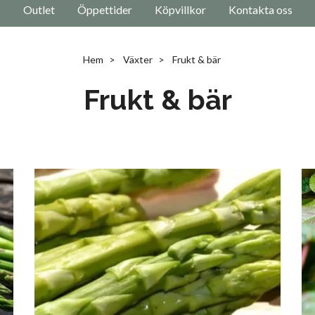
Outlet
Öppettider
Köpvillkor
Kontakta oss
Hem
Växter
Frukt & bär
Frukt & bär