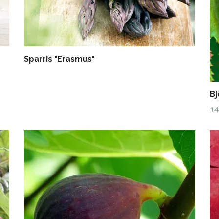
Sparris "Erasmus"
Bj
14