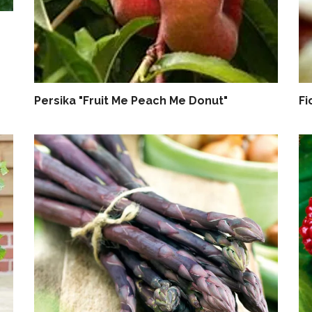
Persika "Fruit Me Peach Me Donut"
Fi