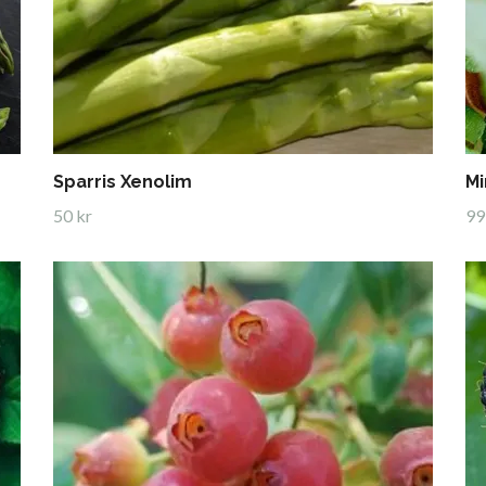
Sparris Xenolim
Mi
50 kr
99