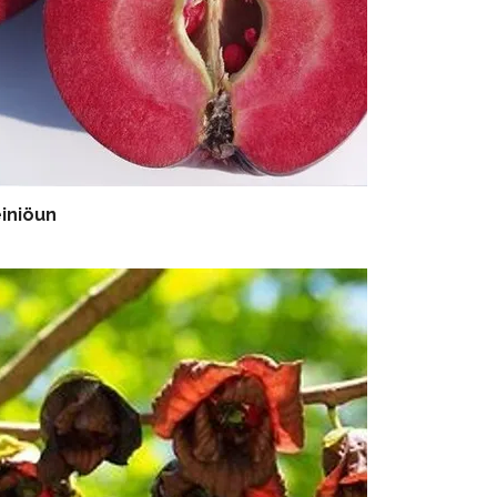
iniöun