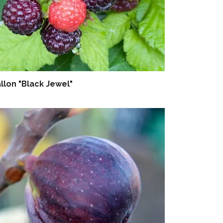
llon "Black Jewel"