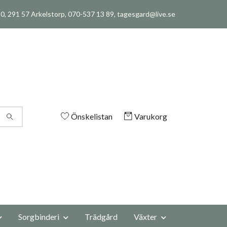
, 291 57 Arkelstorp, 070-537 13 89,
tagesgard@live.se
Önskelistan
Varukorg
Sorgbinderi
Trädgård
Växter