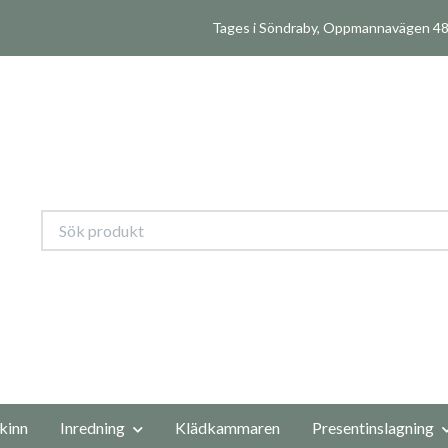
Tages i Söndraby, Oppmannavägen 480
kinn
Inredning
Klädkammaren
Presentinslagning