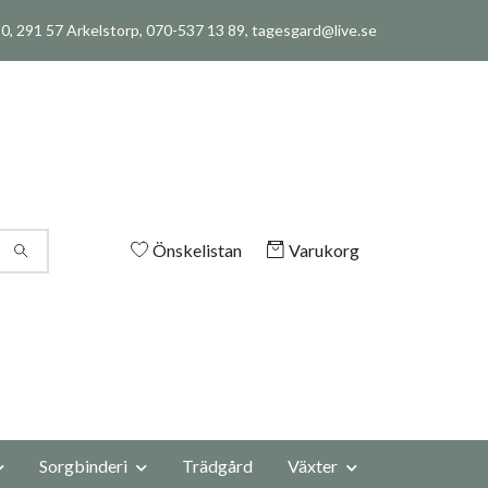
, 291 57 Arkelstorp, 070-537 13 89,
tagesgard@live.se
Önskelistan
Varukorg
Sorgbinderi
Trädgård
Växter