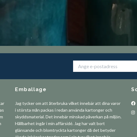
Emballage
S
tar
Jag tycker om att återbruka vilket innebär att dina varor
pas
i största mån packas i redan använda kartonger och
om
skyddsmaterial. Det innebär minskad påverkan på miljön.
m
Hållbarhet ingår i min affärsidé. Jag har valt bort
glänsande och blomtryckta kartonger då det betyder
ökade inköpskostnader som i sin tur vilket innebär