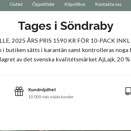
Outlet
Öppettider
Köpvillkor
Kontakta oss
Tages i Söndraby
E, 2025 ÅRS PRIS 1590 KR FÖR 10-PACK INK
 butiken sätts i karantän samt kontrolleras noga fö
dlagret av det svenska kvalitétsmärket AjLajk, 20 % 
Kundnöjdhet
10 000-tals nöjda kunder