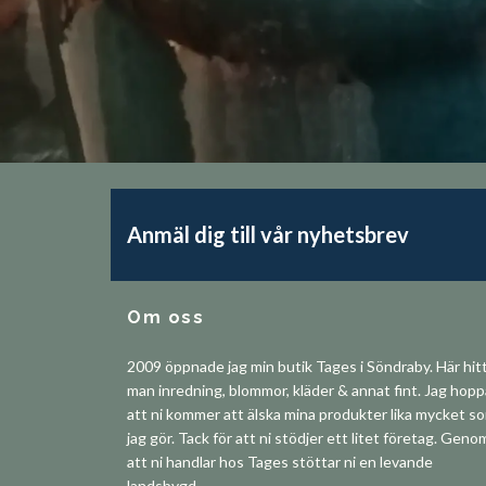
Anmäl dig till vår nyhetsbrev
Om oss
2009 öppnade jag min butik Tages i Söndraby. Här hit
man inredning, blommor, kläder & annat fint. Jag hop
att ni kommer att älska mina produkter lika mycket s
jag gör. Tack för att ni stödjer ett litet företag. Geno
att ni handlar hos Tages stöttar ni en levande
landsbygd.