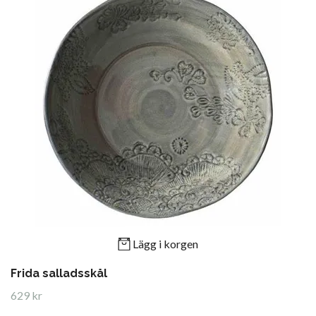
Lägg i korgen
Frida salladsskål
629 kr