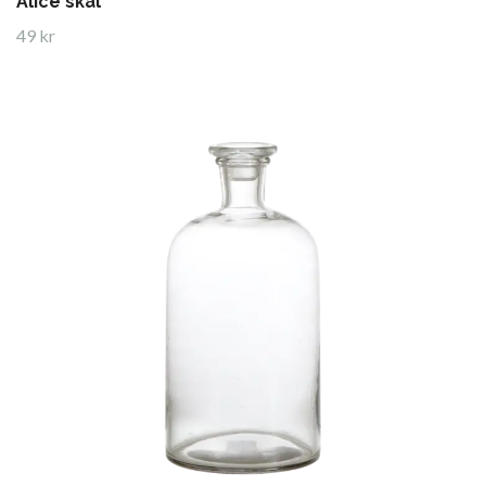
Alice skål
49 kr