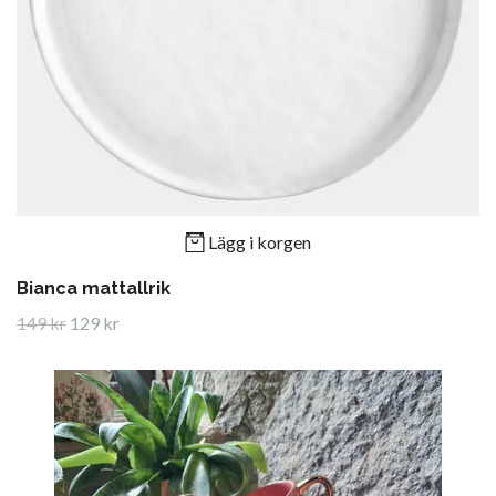
Lägg i korgen
Bianca mattallrik
149 kr
129 kr