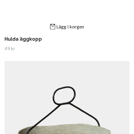
Lägg i korgen
Hulda äggkopp
49 kr