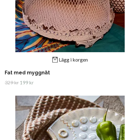
Lägg i korgen
Fat med myggnät
329 kr
199 kr