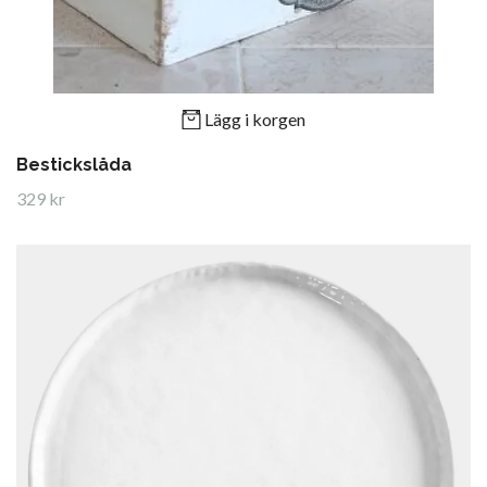
Lägg i korgen
Bestickslåda
329 kr