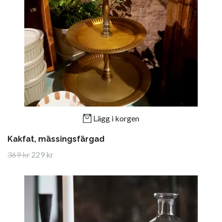
Lägg i korgen
Kakfat, mässingsfärgad
369 kr
229 kr