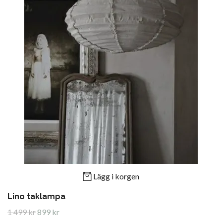
Lägg i korgen
Lino taklampa
1 499 kr
899 kr