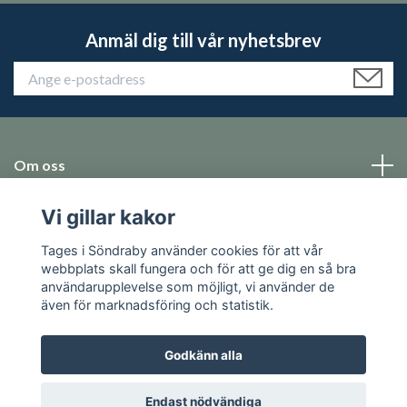
Anmäl dig till vår nyhetsbrev
Om oss
Vi gillar kakor
Emballage
Tages i Söndraby använder cookies för att vår
Sociala medier
webbplats skall fungera och för att ge dig en så bra
användarupplevelse som möjligt, vi använder de
även för marknadsföring och statistik.
Godkänn alla
© 2026 Tages i Söndraby
Endast nödvändiga