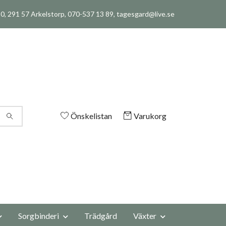
, 291 57 Arkelstorp, 070-537 13 89,
tagesgard@live.se
Önskelistan
Varukorg
Sorgbinderi
Trädgård
Växter