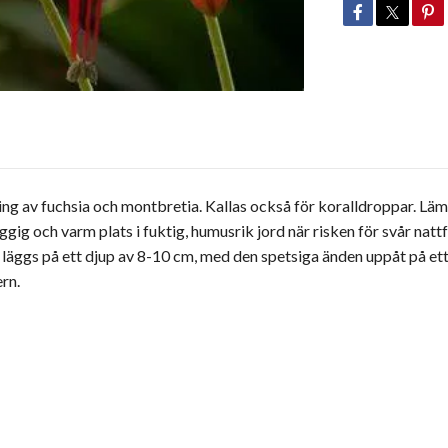
 av fuchsia och montbretia. Kallas också för koralldroppar. Lämpl
uggig och varm plats i fuktig, humusrik jord när risken för svår natt
 läggs på ett djup av 8-10 cm, med den spetsiga änden uppåt på ett
ern.