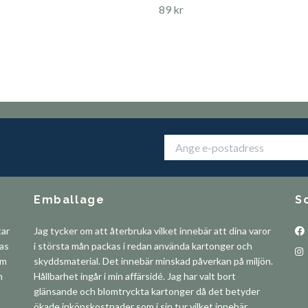
89 kr
Emballage
S
tar
Jag tycker om att återbruka vilket innebär att dina varor
pas
i största mån packas i redan använda kartonger och
om
skyddsmaterial. Det innebär minskad påverkan på miljön.
m
Hållbarhet ingår i min affärsidé. Jag har valt bort
glänsande och blomtryckta kartonger då det betyder
ökade inköpskostnader som i sin tur vilket innebär