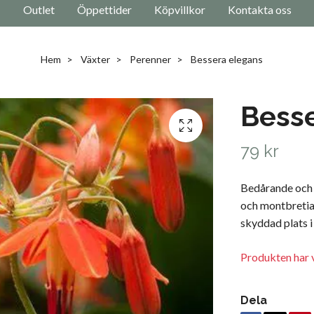
Outlet
Öppettider
Köpvillkor
Kontakta oss
Hem
Växter
Perenner
Bessera elegans
Besse
79 kr
Bedårande och 
och montbretia.
skyddad plats i
Produkten har v
Dela