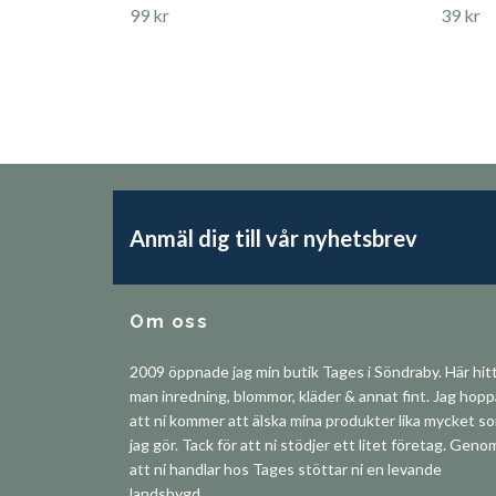
99 kr
39 kr
Anmäl dig till vår nyhetsbrev
Om oss
2009 öppnade jag min butik Tages i Söndraby. Här hit
man inredning, blommor, kläder & annat fint. Jag hop
att ni kommer att älska mina produkter lika mycket s
jag gör. Tack för att ni stödjer ett litet företag. Geno
att ni handlar hos Tages stöttar ni en levande
landsbygd.