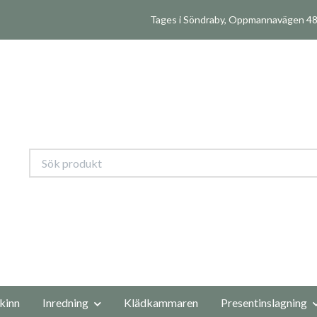
Tages i Söndraby, Oppmannavägen 480
kinn
Inredning
Klädkammaren
Presentinslagning