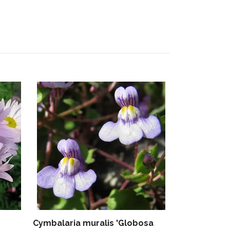
Fingerborgs
Slut i lager
Cymbalaria muralis 'Globosa