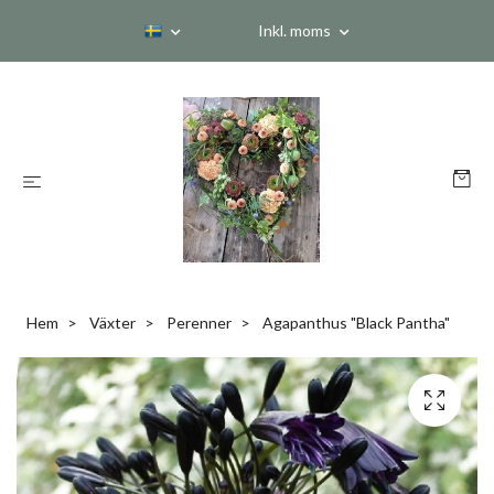
Inkl. moms
Hem
Växter
Perenner
Agapanthus "Black Pantha"