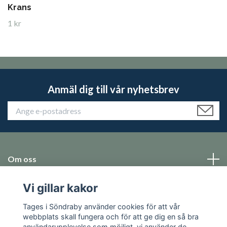
Krans
1 kr
Anmäl dig till vår nyhetsbrev
Om oss
Vi gillar kakor
Emballage
Tages i Söndraby använder cookies för att vår
Sociala medier
webbplats skall fungera och för att ge dig en så bra
användarupplevelse som möjligt, vi använder de