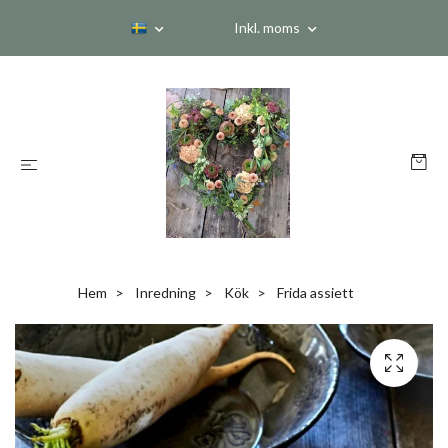
Inkl. moms
Hem
Inredning
Kök
Frida assiett