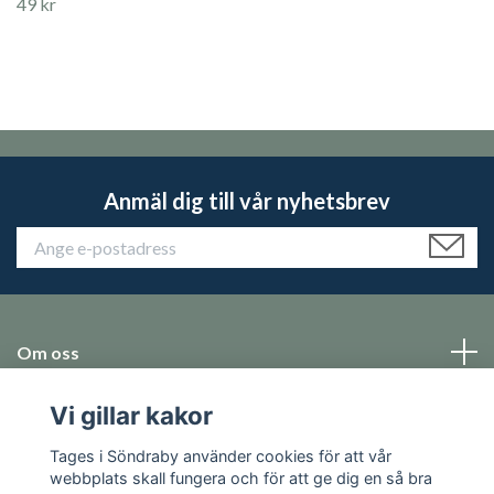
49 kr
Anmäl dig till vår nyhetsbrev
Om oss
Vi gillar kakor
Emballage
Tages i Söndraby använder cookies för att vår
Sociala medier
webbplats skall fungera och för att ge dig en så bra