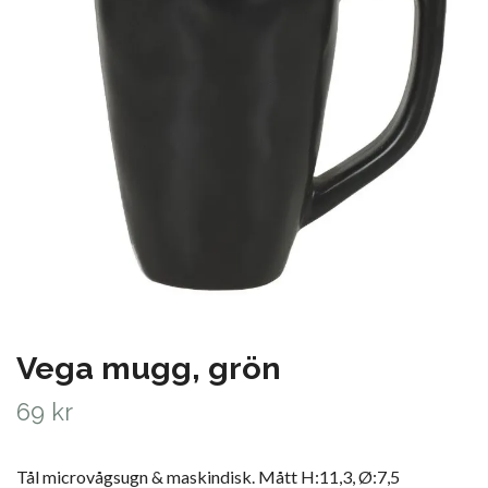
Vega mugg, grön
69 kr
Tål microvågsugn & maskindisk. Mått H:11,3, Ø:7,5