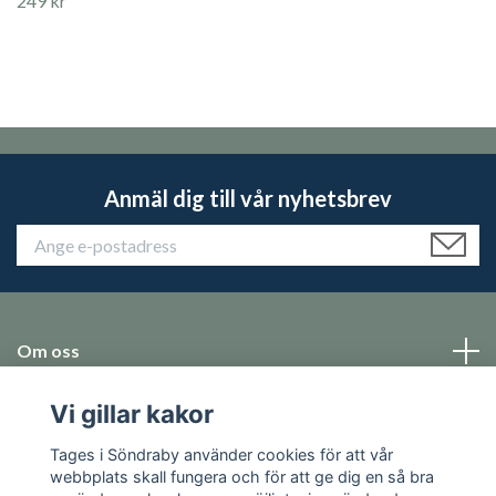
249 kr
Anmäl dig till vår nyhetsbrev
Om oss
Vi gillar kakor
Emballage
Tages i Söndraby använder cookies för att vår
Sociala medier
webbplats skall fungera och för att ge dig en så bra