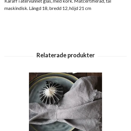
Karaff i återvunnet glas, med kork. Matcertifierad, tål
maskindisk. Längd 18, bredd 12, höjd 21 cm