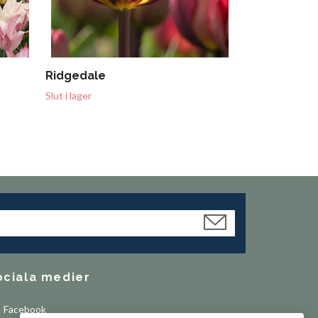
Ridgedale
Slut i lager
ociala medier
Facebook