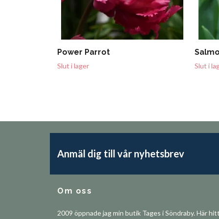
Power Parrot
Salmo
Slut i lager
Slut i la
Anmäl dig till vår nyhetsbrev
Om oss
2009 öppnade jag min butik Tages i Söndraby. Här hit