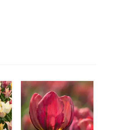
Mango Char
Slut i lager