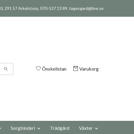
, 291 57 Arkelstorp, 070-537 13 89,
tagesgard@live.se
Önskelistan
Varukorg
Sorgbinderi
Trädgård
Växter