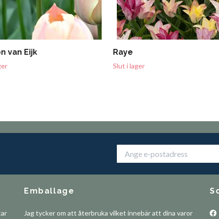
n van Eijk
Raye
ger
Slut i lager
Emballage
S
tar
Jag tycker om att återbruka vilket innebär att dina varor