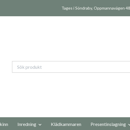
Tages i Söndraby, Oppmannavägen 480
kinn
Inredning
Klädkammaren
Presentinslagning