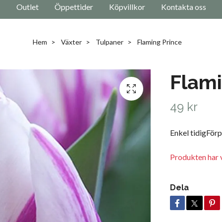
Outlet
Öppettider
Köpvillkor
Kontakta oss
Hem
Växter
Tulpaner
Flaming Prince
Flami
49 kr
Enkel tidigFörp
Produkten har v
Dela