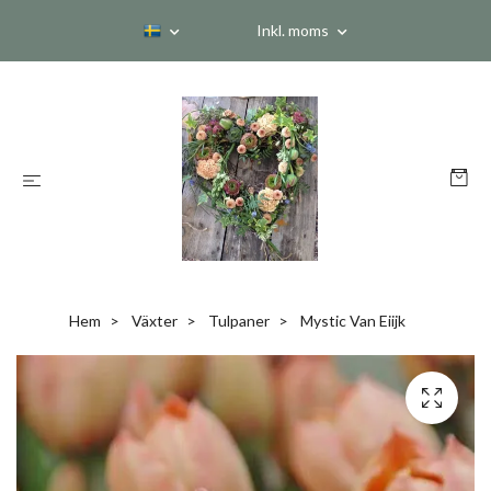
Inkl. moms
Hem
Växter
Tulpaner
Mystic Van Eiijk