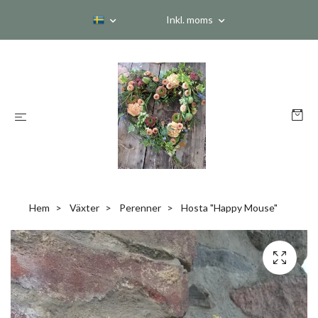
Inkl. moms
Hem
Växter
Perenner
Hosta "Happy Mouse"