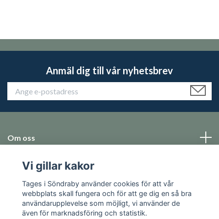
Anmäl dig till vår nyhetsbrev
Om oss
Vi gillar kakor
Emballage
Tages i Söndraby använder cookies för att vår
Sociala medier
webbplats skall fungera och för att ge dig en så bra
användarupplevelse som möjligt, vi använder de
även för marknadsföring och statistik.