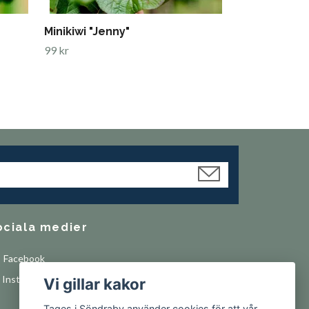
Minikiwi "Jenny"
99 kr
ociala medier
Facebook
Instagram
Vi gillar kakor
Tages i Söndraby använder cookies för att vår