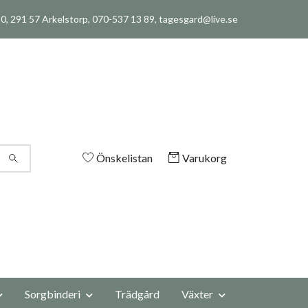
, 291 57 Arkelstorp, 070-537 13 89,
tagesgard@live.se
Önskelistan
Varukorg
Sorgbinderi
Trädgård
Växter