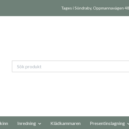
Tages i Söndraby, Oppmannavägen 480
kinn
Inredning
Klädkammaren
Presentinslagning