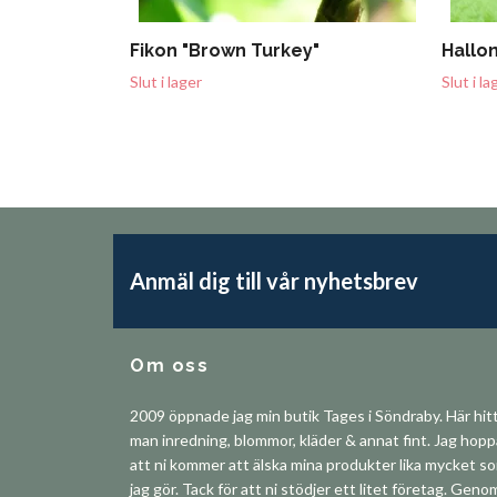
Fikon "Brown Turkey"
Hallon
Slut i lager
Slut i la
Anmäl dig till vår nyhetsbrev
Om oss
2009 öppnade jag min butik Tages i Söndraby. Här hit
man inredning, blommor, kläder & annat fint. Jag hop
att ni kommer att älska mina produkter lika mycket s
jag gör. Tack för att ni stödjer ett litet företag. Geno