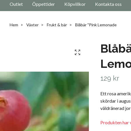
Outlet
Öppettider
Köpvillkor
Kontakta oss
Hem
Växter
Frukt & bär
Blåbär "Pink Lemonade
Blåbä
Lemo
129 kr
Ett rosa amerik
skördar i august
väldränerad jor
Produkten har v