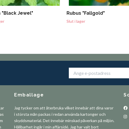
 "Black Jewel"
Rubus "Fallgold"
ger
Slut i lager
Emballage
S
tar
Jag tycker om att återbruka vilket innebär att dina varor
pas
i största mån packas i redan använda kartonger och
om
skyddsmaterial. Det innebär minskad påverkan på miljön.
m
Hållbarhet ingår i min affärsidé. Jag har valt bort