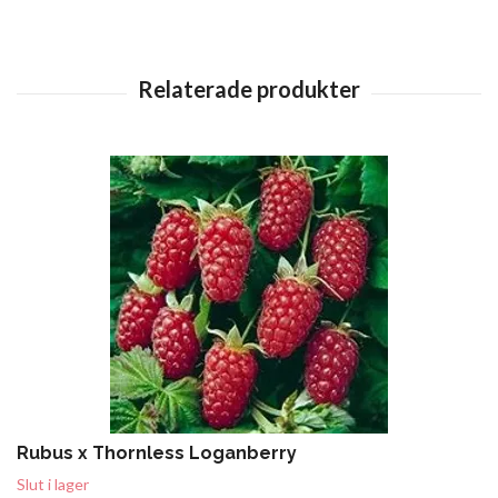
Rubus x Thornless Loganberry
Slut i lager