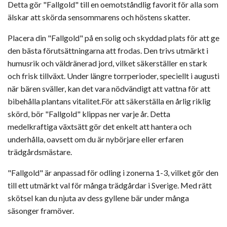
Detta gör "Fallgold" till en oemotståndlig favorit för alla som
älskar att skörda sensommarens och höstens skatter.
Placera din "Fallgold" på en solig och skyddad plats för att ge
den bästa förutsättningarna att frodas. Den trivs utmärkt i
humusrik och väldränerad jord, vilket säkerställer en stark
och frisk tillväxt. Under längre torrperioder, speciellt i augusti
när bären sväller, kan det vara nödvändigt att vattna för att
bibehålla plantans vitalitet.För att säkerställa en årlig riklig
skörd, bör "Fallgold" klippas ner varje år. Detta
medelkraftiga växtsätt gör det enkelt att hantera och
underhålla, oavsett om du är nybörjare eller erfaren
trädgårdsmästare.
"Fallgold" är anpassad för odling i zonerna 1-3, vilket gör den
till ett utmärkt val för många trädgårdar i Sverige. Med rätt
skötsel kan du njuta av dess gyllene bär under många
säsonger framöver.