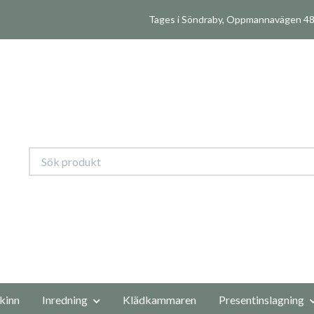
Tages i Söndraby, Oppmannavägen 480
kinn
Inredning
Klädkammaren
Presentinslagning