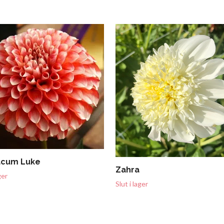
acum Luke
Zahra
ger
Slut i lager