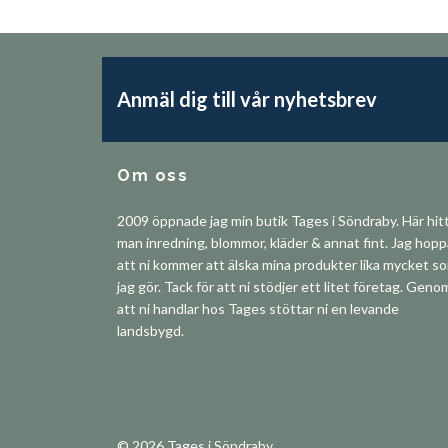
Anmäl dig till vår nyhetsbrev
Om oss
2009 öppnade jag min butik Tages i Söndraby. Här hit
man inredning, blommor, kläder & annat fint. Jag hop
att ni kommer att älska mina produkter lika mycket s
jag gör. Tack för att ni stödjer ett litet företag. Geno
att ni handlar hos Tages stöttar ni en levande
landsbygd.
© 2026 Tages i Söndraby