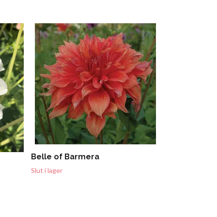
Pink Sylvia
Slut i lager
Belle of Barmera
Slut i lager