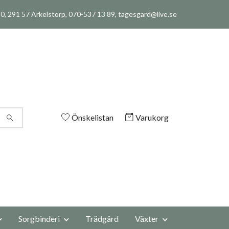
, 291 57 Arkelstorp, 070-537 13 89,
tagesgard@live.se
Önskelistan
Varukorg
Sorgbinderi
Trädgård
Växter