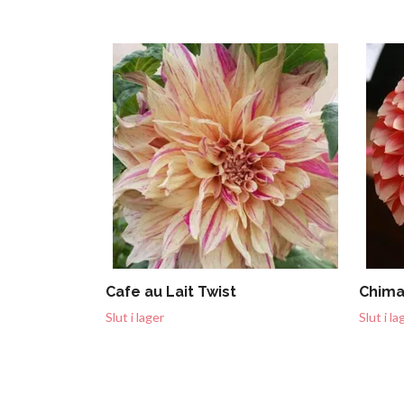
Cafe au Lait Twist
Chim
Slut i lager
Slut i la