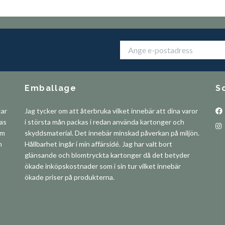
Emballage
S
tar
Jag tycker om att återbruka vilket innebär att dina varor
pas
i största mån packas i redan använda kartonger och
om
skyddsmaterial. Det innebär minskad påverkan på miljön.
m
Hållbarhet ingår i min affärsidé. Jag har valt bort
glänsande och blomtryckta kartonger då det betyder
ökade inköpskostnader som i sin tur vilket innebär
ökade priser på produkterna.