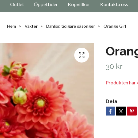
Outlet
Öppettider
Köpvillkor
Kontakta oss
Hem
Växter
Dahlior, tidigare säsonger
Orange Girl
Orang
30 kr
Produkten har v
Dela