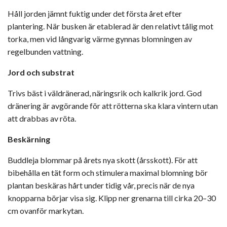
Håll jorden jämnt fuktig under det första året efter
plantering. När busken är etablerad är den relativt tålig mot
torka, men vid långvarig värme gynnas blomningen av
regelbunden vattning.
Jord och substrat
Trivs bäst i väldränerad, näringsrik och kalkrik jord. God
dränering är avgörande för att rötterna ska klara vintern utan
att drabbas av röta.
Beskärning
Buddleja blommar på årets nya skott (årsskott). För att
bibehålla en tät form och stimulera maximal blomning bör
plantan beskäras hårt under tidig vår, precis när de nya
knopparna börjar visa sig. Klipp ner grenarna till cirka 20–30
cm ovanför markytan.