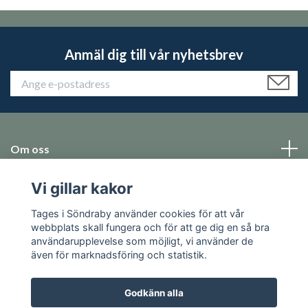
Anmäl dig till vår nyhetsbrev
Om oss
Vi gillar kakor
Emballage
Tages i Söndraby använder cookies för att vår
Sociala medier
webbplats skall fungera och för att ge dig en så bra
användarupplevelse som möjligt, vi använder de
även för marknadsföring och statistik.
Godkänn alla