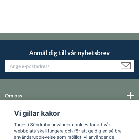
Anmäl dig till vår nyhetsbrev
Om oss
Vi gillar kakor
Emballage
Tages i Söndraby använder cookies för att vår
Sociala medier
webbplats skall fungera och för att ge dig en så bra
användarupplevelse som möjligt, vi använder de