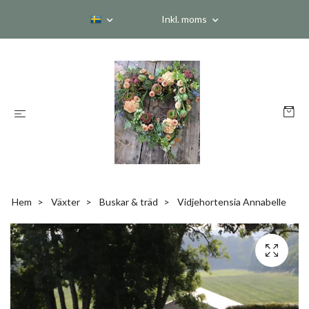
Inkl. moms
Hem
Växter
Buskar & träd
Vidjehortensia Annabelle