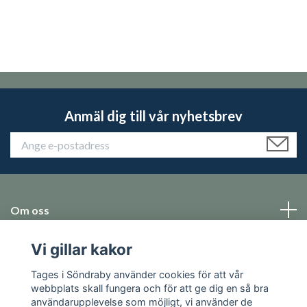
Anmäl dig till vår nyhetsbrev
Om oss
Vi gillar kakor
Emballage
Tages i Söndraby använder cookies för att vår
Sociala medier
webbplats skall fungera och för att ge dig en så bra
användarupplevelse som möjligt, vi använder de