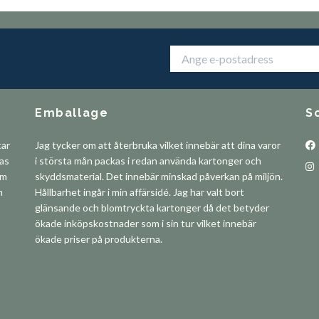
Emballage
S
tar
Jag tycker om att återbruka vilket innebär att dina varor
pas
i största mån packas i redan använda kartonger och
om
skyddsmaterial. Det innebär minskad påverkan på miljön.
m
Hållbarhet ingår i min affärsidé. Jag har valt bort
glänsande och blomtryckta kartonger då det betyder
ökade inköpskostnader som i sin tur vilket innebär
ökade priser på produkterna.