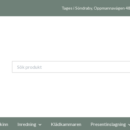
Tages i Söndraby, Oppmannavägen 480
kinn
Inredning
Klädkammaren
Presentinslagning