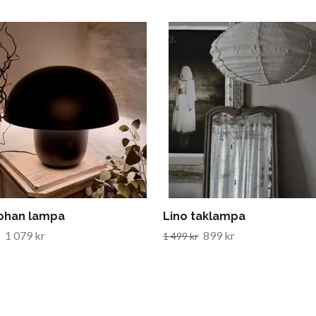
Johan lampa
Lino taklampa
1 079 kr
899 kr
1 499 kr