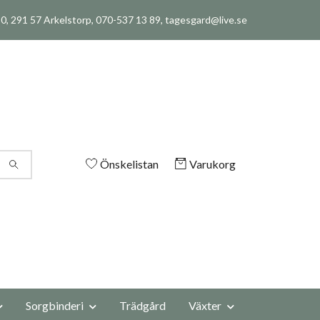
, 291 57 Arkelstorp, 070-537 13 89,
tagesgard@live.se
Önskelistan
Varukorg
Sorgbinderi
Trädgård
Växter