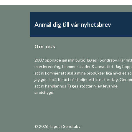
Anmäl dig till vår nyhetsbrev
Om oss
2009 öppnade jag min butik Tages i Söndraby. Här hit
man inredning, blommor, kläder & annat fint. Jag hop
att ni kommer att älska mina produkter lika mycket s
jag gör. Tack för att ni stödjer ett litet företag. Geno
att ni handlar hos Tages stöttar ni en levande
landsbygd.
© 2026 Tages i Söndraby