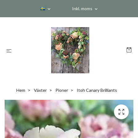
Inkl. moms
Hem
Växter
Pioner
Itoh Canary Brilliants