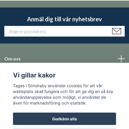
Anmäl dig till vår nyhetsbrev
Om oss
Vi gillar kakor
Emballage
Tages i Söndraby använder cookies för att vår
Sociala medier
webbplats skall fungera och för att ge dig en så bra
användarupplevelse som möjligt, vi använder de
även för marknadsföring och statistik.
Godkänn alla