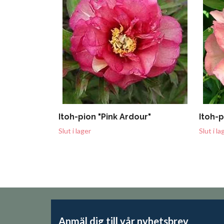
Itoh-pion "Pink Ardour"
Itoh-p
Slut i lager
Slut i la
Anmäl dig till vår nyhetsbrev