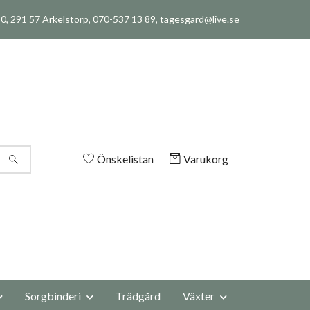
, 291 57 Arkelstorp, 070-537 13 89,
tagesgard@live.se
Önskelistan
Varukorg
Sorgbinderi
Trädgård
Växter