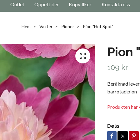
Outlet
Öppettider
Köpvillkor
Kontakta oss
Hem
Växter
Pioner
Pion "Hot Spot"
Pion 
109 kr
Beräknad levera
barrotad pion
Produkten har v
Dela