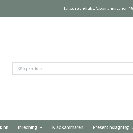
Tages i Söndraby, Oppmannavägen 480
kinn
Inredning
Klädkammaren
Presentinslagning