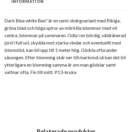
INFORMATION
Dark Blue white Bee" är en semi-dvärgvariant med flikiga,
gröna blad och höga spiror av mörklila blommor med vit
centra, blommar på sommaren. Odla i en bördig, väldränerad
jord i full sol, skydda mot starka vindar och eventuellt med
blomstöd, kan bli upp till 1 meter hög. Gödsla ofta under
säsongen. Efter blomning skär ner till marknivå så kan det bli
ytterligare en blomning samma år om man gödslar samt
vattnar ofta. Fin till snitt. P13-kruka