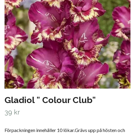
Gladiol " Colour Club"
39 kr
Förpackningen innehåller 10 lökar.Grävs upp på hösten och