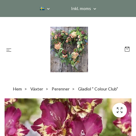
Inkl. moms
Hem
Växter
Perenner
Gladiol " Colour Club"