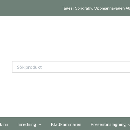
Tages i Söndraby, Oppmannavägen 480
kinn
Inredning
Klädkammaren
Presentinslagning