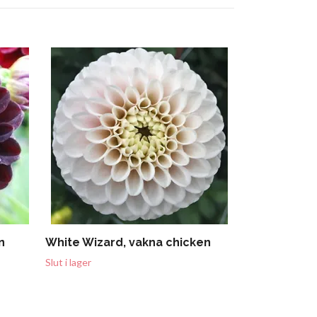
Träddahlia I
Slut i lager
n
White Wizard, vakna chicken
Slut i lager