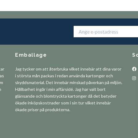
Emballage
S
tar
Jag tycker om att återbruka vilket innebär att dina varor
pas
i största mån packas i redan använda kartonger och
om
skyddsmaterial. Det innebär minskad påverkan på miljön.
m
Hållbarhet ingår i min affärsidé. Jag har valt bort
glänsande och blomtryckta kartonger då det betyder
ökade inköpskostnader som i sin tur vilket innebär
ökade priser på produkterna.