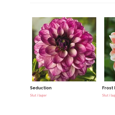
Seduction
Frost 
Slut i lager
Slut i la