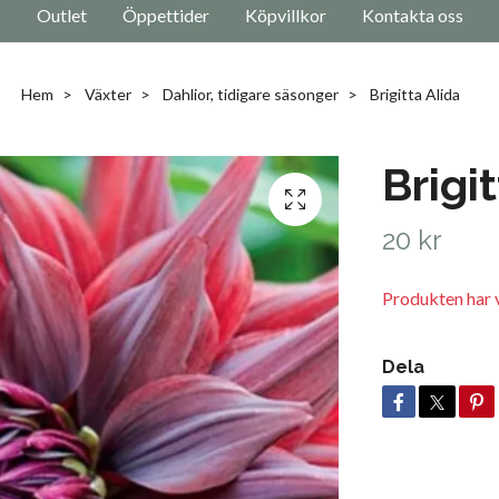
Outlet
Öppettider
Köpvillkor
Kontakta oss
Hem
Växter
Dahlior, tidigare säsonger
Brigitta Alida
Brigi
20 kr
Produkten har v
Dela