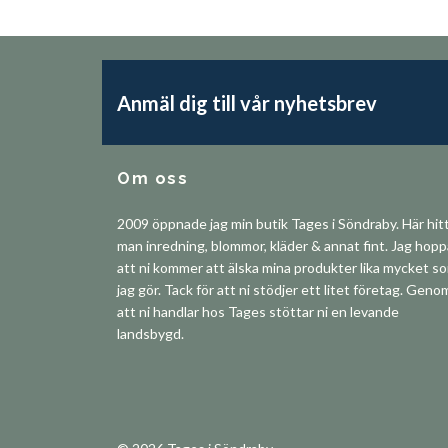
Anmäl dig till vår nyhetsbrev
Om oss
2009 öppnade jag min butik Tages i Söndraby. Här hit
man inredning, blommor, kläder & annat fint. Jag hop
att ni kommer att älska mina produkter lika mycket s
jag gör. Tack för att ni stödjer ett litet företag. Geno
att ni handlar hos Tages stöttar ni en levande
landsbygd.