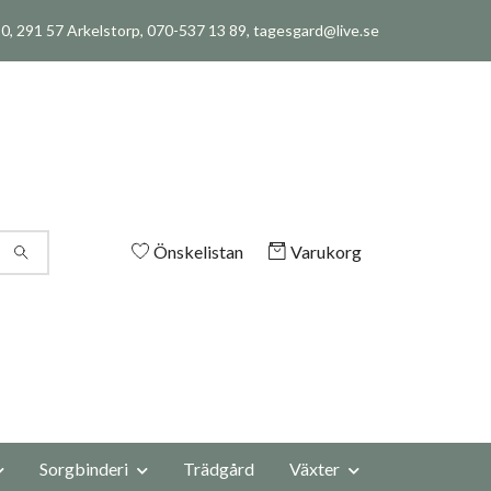
, 291 57 Arkelstorp, 070-537 13 89,
tagesgard@live.se
Önskelistan
Varukorg
Sorgbinderi
Trädgård
Växter