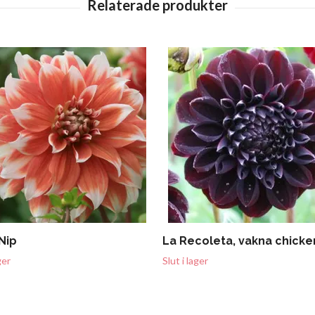
Nip
La Recoleta, vakna chicke
ger
Slut i lager