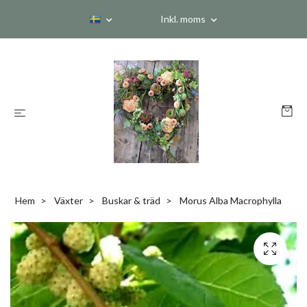
Inkl. moms
Hem
Växter
Buskar & träd
Morus Alba Macrophylla