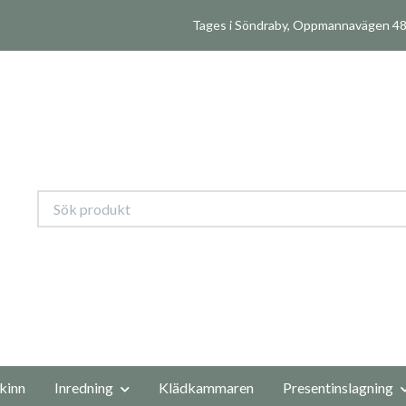
Tages i Söndraby, Oppmannavägen 480
kinn
Inredning
Klädkammaren
Presentinslagning