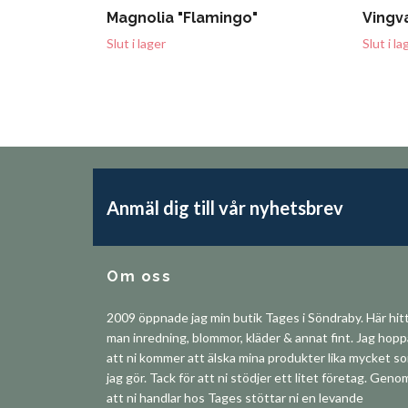
Magnolia "Flamingo"
Vingv
Slut i lager
Slut i la
Anmäl dig till vår nyhetsbrev
Om oss
2009 öppnade jag min butik Tages i Söndraby. Här hit
man inredning, blommor, kläder & annat fint. Jag hop
att ni kommer att älska mina produkter lika mycket s
jag gör. Tack för att ni stödjer ett litet företag. Geno
att ni handlar hos Tages stöttar ni en levande