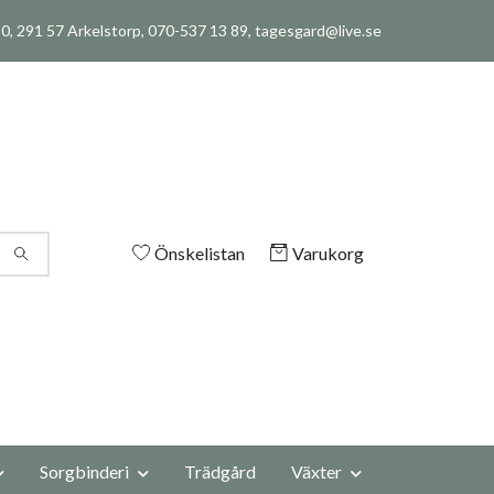
, 291 57 Arkelstorp, 070-537 13 89,
tagesgard@live.se
Önskelistan
Varukorg
Sorgbinderi
Trädgård
Växter