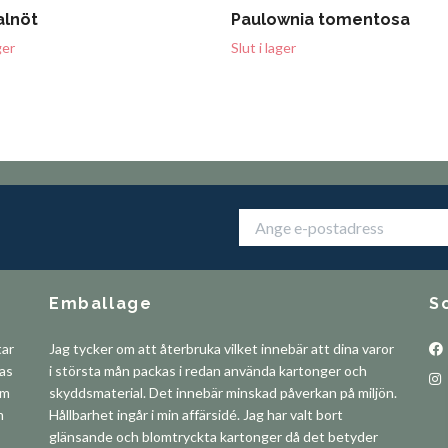
alnöt
Paulownia tomentosa
ger
Slut i lager
Emballage
S
tar
Jag tycker om att återbruka vilket innebär att dina varor
pas
i största mån packas i redan använda kartonger och
om
skyddsmaterial. Det innebär minskad påverkan på miljön.
m
Hållbarhet ingår i min affärsidé. Jag har valt bort
glänsande och blomtryckta kartonger då det betyder