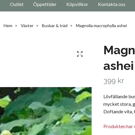
Outlet
Öppettider
Köpvillkor
Kontakta oss
Hem
Växter
Buskar & träd
Magnolia macrophylla ashei
Magn
ashei
399 kr
Lövfällande busk
mycket stora, g
Doftande vita,
Produkten har v