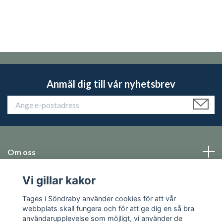
Anmäl dig till vår nyhetsbrev
Om oss
Vi gillar kakor
Emballage
Tages i Söndraby använder cookies för att vår
Sociala medier
webbplats skall fungera och för att ge dig en så bra
användarupplevelse som möjligt, vi använder de