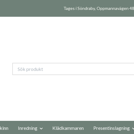
Tages i Söndraby, Oppmannavägen 480
kinn
Inredning
Klädkammaren
Presentinslagning