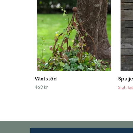
Växtstöd
Spalj
469 kr
Slut i la