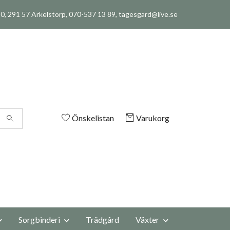
, 291 57 Arkelstorp, 070-537 13 89,
tagesgard@live.se
Önskelistan
Varukorg
Sorgbinderi
Trädgård
Växter