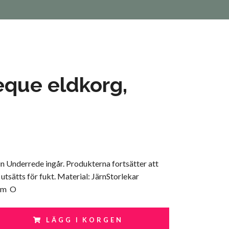
que eldkorg,
n Underrede ingår. Produkterna fortsätter att
 utsätts för fukt. Material: JärnStorlekar
cm O
LÄGG I KORGEN