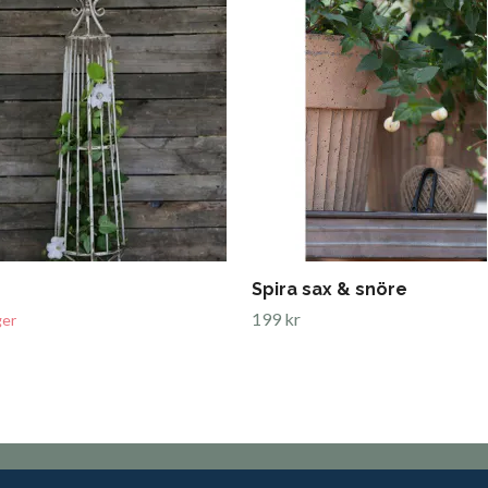
e
Spira sax & snöre
199 kr
ger