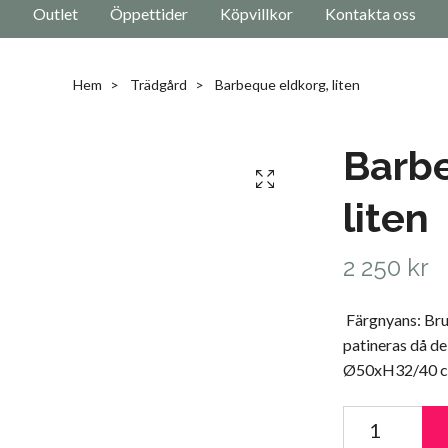
Outlet
Öppettider
Köpvillkor
Kontakta oss
Hem
Trädgård
Barbeque eldkorg, liten
Barbe
liten
2 250 kr
Färgnyans: Bru
patineras då de
Ø50xH32/40 