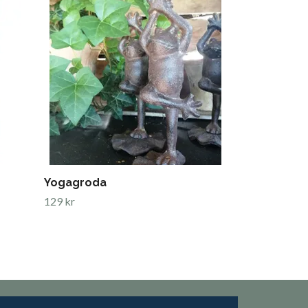
Fågelbad
259 kr
Yogagroda
129 kr