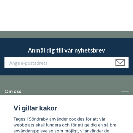
Anmäl dig till vår nyhetsbrev
Om oss
Vi gillar kakor
Emballage
Tages i Söndraby använder cookies för att vår
Sociala medier
webbplats skall fungera och för att ge dig en så bra
användarupplevelse som möjligt, vi använder de