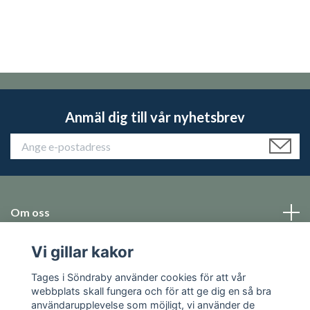
Anmäl dig till vår nyhetsbrev
Om oss
Vi gillar kakor
Emballage
Tages i Söndraby använder cookies för att vår
Sociala medier
webbplats skall fungera och för att ge dig en så bra
användarupplevelse som möjligt, vi använder de