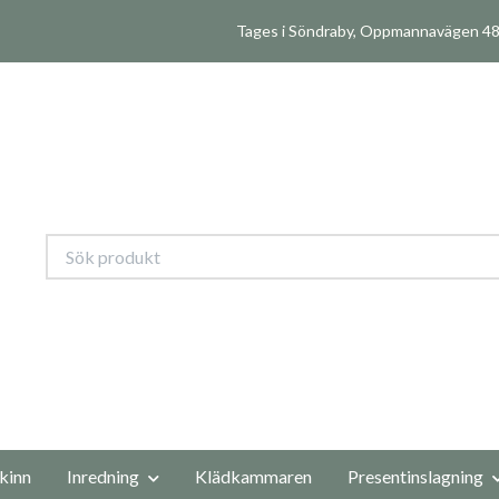
Tages i Söndraby, Oppmannavägen 480
kinn
Inredning
Klädkammaren
Presentinslagning