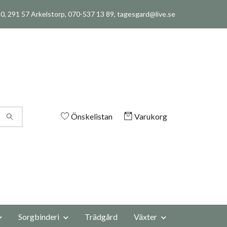
, 291 57 Arkelstorp, 070-537 13 89,
tagesgard@live.se
Önskelistan
Varukorg
Sorgbinderi
Trädgård
Växter