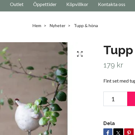
Outlet
Öppettider
Köpvillkor
Kontakta oss
Hem
Nyheter
Tupp & höna
Tupp
179 kr
Fint set med tu
Dela