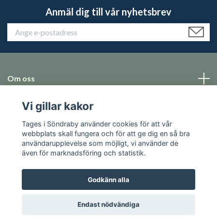
Anmäl dig till vår nyhetsbrev
Om oss
Vi gillar kakor
Emballage
Tages i Söndraby använder cookies för att vår
Sociala medier
webbplats skall fungera och för att ge dig en så bra
användarupplevelse som möjligt, vi använder de
även för marknadsföring och statistik.
Godkänn alla
© 2026 Tages i Söndraby
Endast nödvändiga