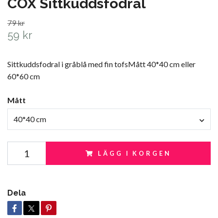
COX Sittkuddsfodral
79 kr
59 kr
Sittkuddsfodral i gråblå med fin tofsMått 40*40 cm eller
60*60 cm
Mått
40*40 cm
LÄGG I KORGEN
Dela