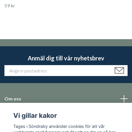
59 kr
Anmäl dig till vår nyhetsbrev
Om oss
Vi gillar kakor
Emballage
Tages i Söndraby använder cookies för att vår