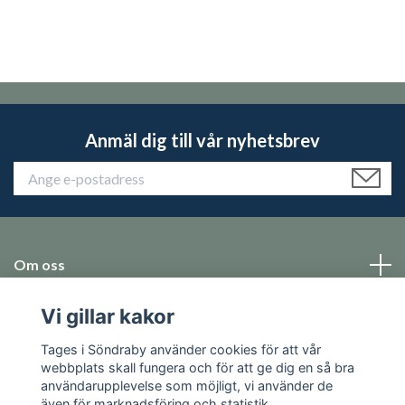
Anmäl dig till vår nyhetsbrev
Om oss
Vi gillar kakor
Emballage
Tages i Söndraby använder cookies för att vår
Sociala medier
webbplats skall fungera och för att ge dig en så bra
användarupplevelse som möjligt, vi använder de
även för marknadsföring och statistik.