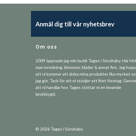
Anmäl dig till vår nyhetsbrev
Om oss
2009 öppnade jag min butik Tages i Söndraby. Här hit
man inredning, blommor, kläder & annat fint. Jag hop
att ni kommer att älska mina produkter lika mycket s
jag gör. Tack för att ni stödjer ett litet företag. Geno
att ni handlar hos Tages stöttar ni en levande
landsbygd.
© 2026 Tages i Söndraby