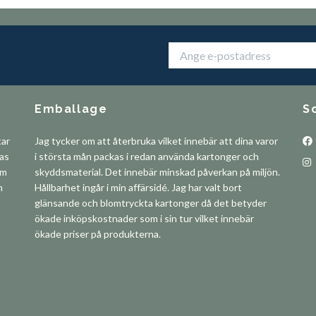
Emballage
S
tar
Jag tycker om att återbruka vilket innebär att dina varor
pas
i största mån packas i redan använda kartonger och
om
skyddsmaterial. Det innebär minskad påverkan på miljön.
m
Hållbarhet ingår i min affärsidé. Jag har valt bort
glänsande och blomtryckta kartonger då det betyder
ökade inköpskostnader som i sin tur vilket innebär
ökade priser på produkterna.