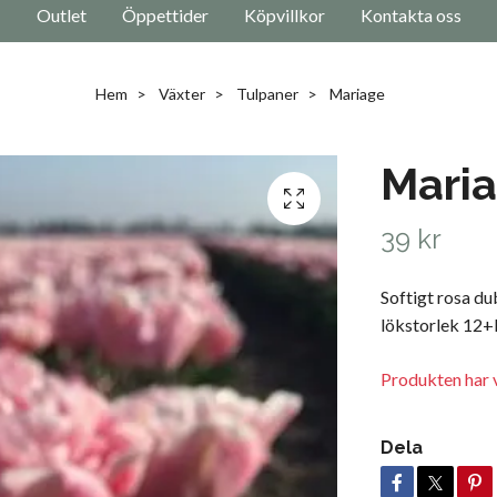
Outlet
Öppettider
Köpvillkor
Kontakta oss
Hem
Växter
Tulpaner
Mariage
Mari
39 kr
Softigt rosa d
lökstorlek 12+F
Produkten har v
Dela