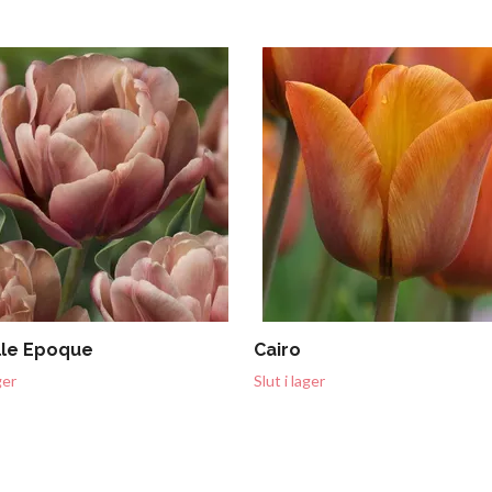
lle Epoque
Cairo
ger
Slut i lager