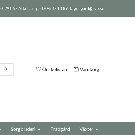
, 291 57 Arkelstorp, 070-537 13 89,
tagesgard@live.se
Önskelistan
Varukorg
Sorgbinderi
Trädgård
Växter