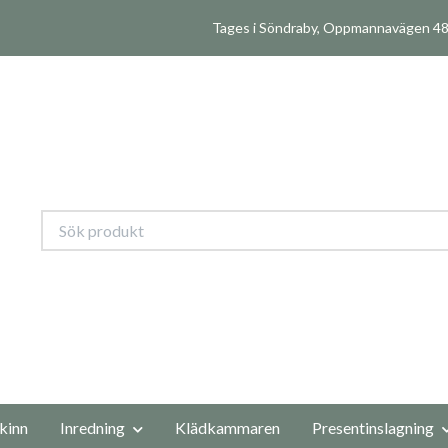
Tages i Söndraby, Oppmannavägen 480
kinn
Inredning
Klädkammaren
Presentinslagning