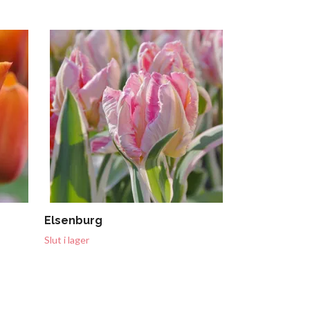
Mount Taco
Slut i lager
Elsenburg
Slut i lager