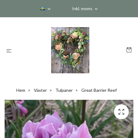
Inkl. moms
Hem
Växter
Tulpaner
Great Barrier Reef