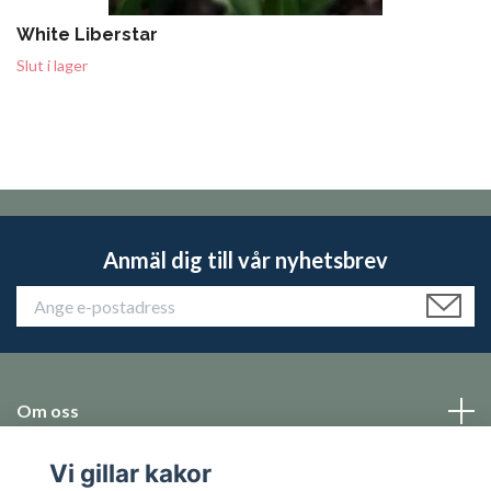
White Liberstar
Slut i lager
Anmäl dig till vår nyhetsbrev
Om oss
Vi gillar kakor
Emballage