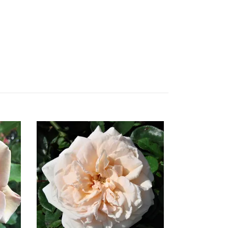
Snövit
Slut i lager