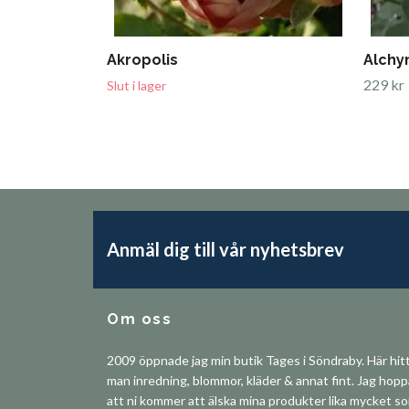
Akropolis
Alchy
229 kr
Slut i lager
Anmäl dig till vår nyhetsbrev
Om oss
2009 öppnade jag min butik Tages i Söndraby. Här hit
man inredning, blommor, kläder & annat fint. Jag hop
att ni kommer att älska mina produkter lika mycket s