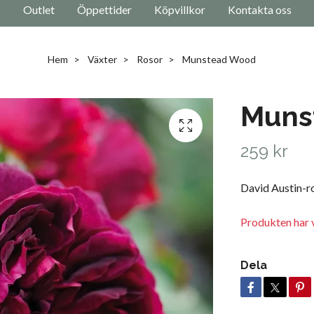
Outlet
Öppettider
Köpvillkor
Kontakta oss
Hem
Växter
Rosor
Munstead Wood
Muns
259 kr
David Austin-r
Produkten har v
Dela