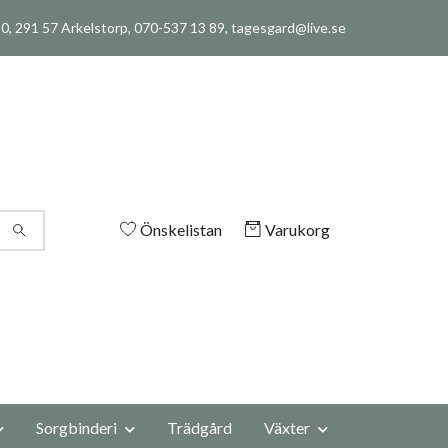
, 291 57 Arkelstorp, 070-537 13 89,
tagesgard@live.se
Önskelistan
Varukorg
Sorgbinderi
Trädgård
Växter