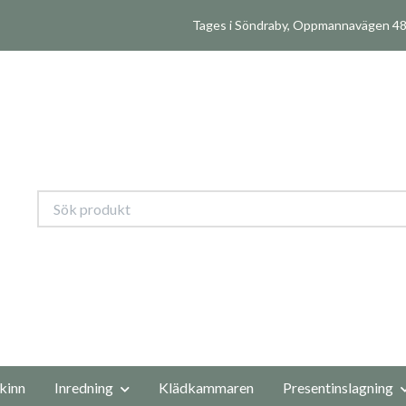
Tages i Söndraby, Oppmannavägen 480
kinn
Inredning
Klädkammaren
Presentinslagning