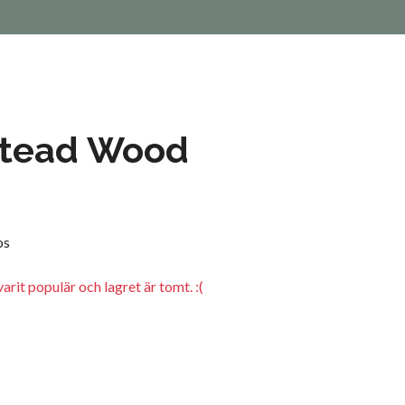
tead Wood
os
arit populär och lagret är tomt. :(