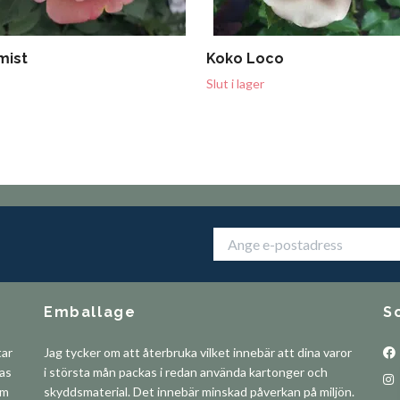
mist
Koko Loco
Slut i lager
Emballage
S
tar
Jag tycker om att återbruka vilket innebär att dina varor
pas
i största mån packas i redan använda kartonger och
om
skyddsmaterial. Det innebär minskad påverkan på miljön.