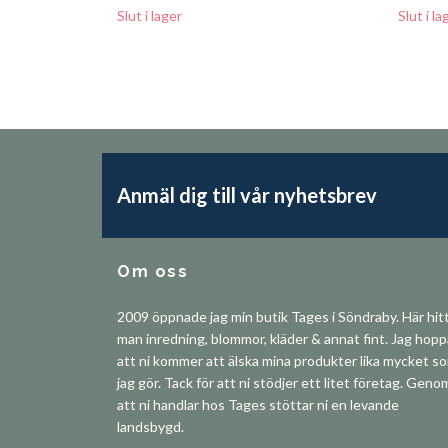
Slut i lager
Slut i la
Anmäl dig till vår nyhetsbrev
Om oss
2009 öppnade jag min butik Tages i Söndraby. Här hit
man inredning, blommor, kläder & annat fint. Jag hop
att ni kommer att älska mina produkter lika mycket s
jag gör. Tack för att ni stödjer ett litet företag. Geno
att ni handlar hos Tages stöttar ni en levande
landsbygd.