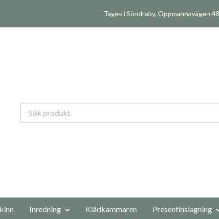
Tages i Söndraby, Oppmannavägen 480
kinn
Inredning
Klädkammaren
Presentinslagning