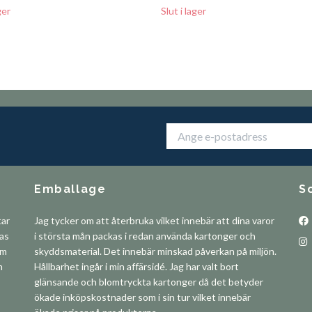
ger
Slut i lager
Emballage
S
tar
Jag tycker om att återbruka vilket innebär att dina varor
pas
i största mån packas i redan använda kartonger och
om
skyddsmaterial. Det innebär minskad påverkan på miljön.
m
Hållbarhet ingår i min affärsidé. Jag har valt bort
glänsande och blomtryckta kartonger då det betyder
ökade inköpskostnader som i sin tur vilket innebär