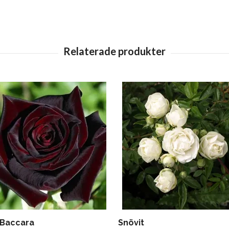
 Baccara
Snövit