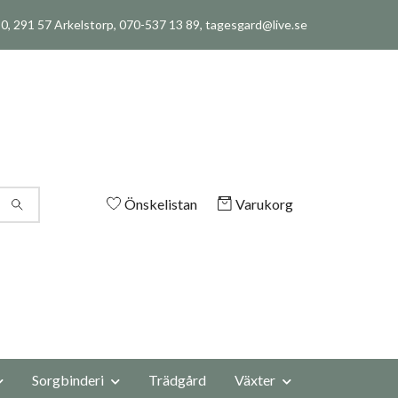
, 291 57 Arkelstorp, 070-537 13 89,
tagesgard@live.se
Önskelistan
Varukorg
Sorgbinderi
Trädgård
Växter