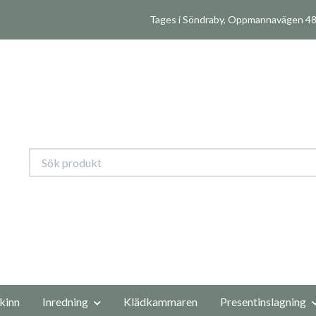
Tages i Söndraby, Oppmannavägen 480
kinn
Inredning
Klädkammaren
Presentinslagning