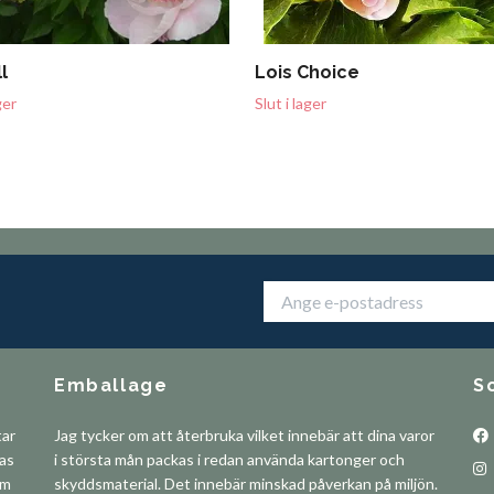
l
Lois Choice
ger
Slut i lager
Emballage
S
tar
Jag tycker om att återbruka vilket innebär att dina varor
pas
i största mån packas i redan använda kartonger och
om
skyddsmaterial. Det innebär minskad påverkan på miljön.