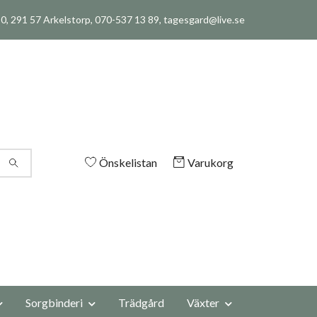
, 291 57 Arkelstorp, 070-537 13 89,
tagesgard@live.se
Önskelistan
Varukorg
Sorgbinderi
Trädgård
Växter