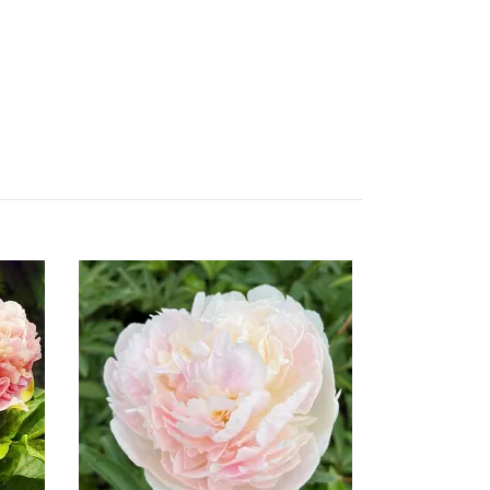
Abalone Pea
Slut i lager