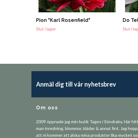
Pion "Karl Rosenfield"
Do Tel
Slut i lager
Slut i la
Anmäl dig till vår nyhetsbrev
Om oss
2009 öppnade jag min butik Tages i Söndraby. Här hit
man inredning, blommor, kläder & annat fint. Jag hop
att ni kommer att älska mina produkter lika mycket s