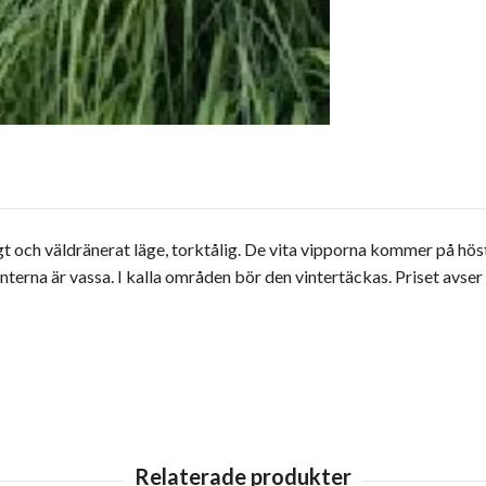
igt och väldränerat läge, torktålig. De vita vipporna kommer på hös
rna är vassa. I kalla områden bör den vintertäckas. Priset avser