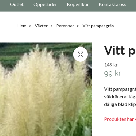
Outlet
Öppettider
Köpvillkor
Kontakta oss
Hem
Växter
Perenner
Vitt pampasgräs
Vitt 
149 kr
99 kr
Vitt pampasgräs,
väldränerat läg
dåliga blad kli
Produkten har v