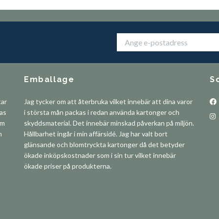
Emballage
S
tar
Jag tycker om att återbruka vilket innebär att dina varor
pas
i största mån packas i redan använda kartonger och
om
skyddsmaterial. Det innebär minskad påverkan på miljön.
m
Hållbarhet ingår i min affärsidé. Jag har valt bort
glänsande och blomtryckta kartonger då det betyder
ökade inköpskostnader som i sin tur vilket innebär
ökade priser på produkterna.