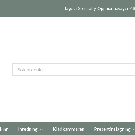
Tages i Söndraby, Oppmannavägen 480
kinn
Inredning
Klädkammaren
Presentinslagning