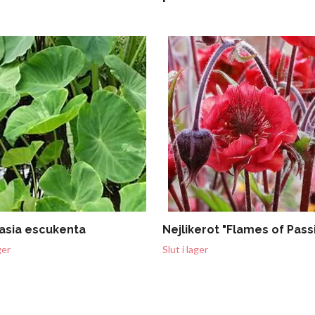
asia escukenta
Nejlikerot "Flames of Pass
ger
Slut i lager