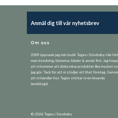
Anmäl dig till vår nyhetsbrev
Om oss
2009 öppnade jag min butik Tages i Söndraby. Här hit
man inredning, blommor, kläder & annat fint. Jag hop
att ni kommer att älska mina produkter lika mycket s
jag gör. Tack för att ni stödjer ett litet företag. Geno
att ni handlar hos Tages stöttar ni en levande
landsbygd.
© 2026 Tages i Söndraby