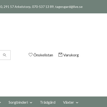
, 291 57 Arkelstorp, 070-537 13 89,
tagesgard@live.se
Önskelistan
Varukorg
Sorgbinderi
Trädgård
Växter