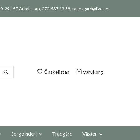
, 291 57 Arkelstorp, 070-537 13 89,
tagesgard@live.se
Önskelistan
Varukorg
Sorgbinderi
Trädgård
Växter