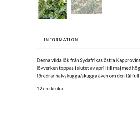
INFORMATION
Denna vilda lök från Sydafrikas östra Kapprovins
lövverken toppas i slutet av april till maj med hö
föredrar halvskugga/skugga även om den tål full so
12 cm kruka