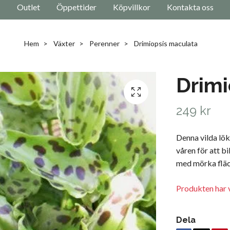
Outlet
Öppettider
Köpvillkor
Kontakta oss
Hem
Växter
Perenner
Drimiopsis maculata
Drimi
249 kr
Denna vilda lök
våren för att b
med mörka fläck
Produkten har v
Dela