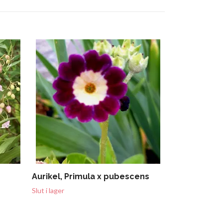
Hosta "Happ
139 kr
Aurikel, Primula x pubescens
Slut i lager