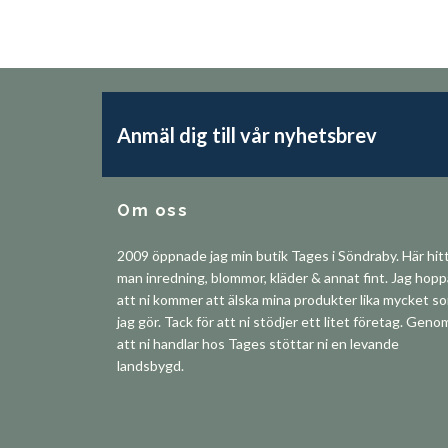
Anmäl dig till vår nyhetsbrev
Om oss
2009 öppnade jag min butik Tages i Söndraby. Här hit
man inredning, blommor, kläder & annat fint. Jag hop
att ni kommer att älska mina produkter lika mycket s
jag gör. Tack för att ni stödjer ett litet företag. Geno
att ni handlar hos Tages stöttar ni en levande
landsbygd.