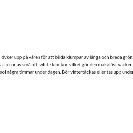
 dyker upp på våren för att bilda klumpar av långa och breda grön
ga spiror av små off-white klockor, vilket gör den makalöst vacker 
l några timmar under dagen. Bör vintertäckas eller tas upp under kal