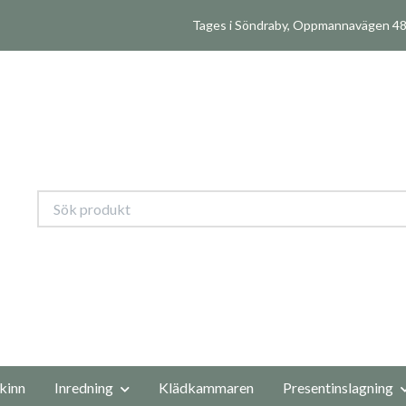
Tages i Söndraby, Oppmannavägen 480
kinn
Inredning
Klädkammaren
Presentinslagning