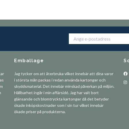
Emballage
S
tar
Jag tycker om att återbruka vilket innebär att dina varor
pas
i största mån packas i redan använda kartonger och
om
skyddsmaterial. Det innebär minskad påverkan på miljön.
m
Hållbarhet ingår i min affärsidé. Jag har valt bort
glänsande och blomtryckta kartonger då det betyder
ökade inköpskostnader som i sin tur vilket innebär
ökade priser på produkterna.