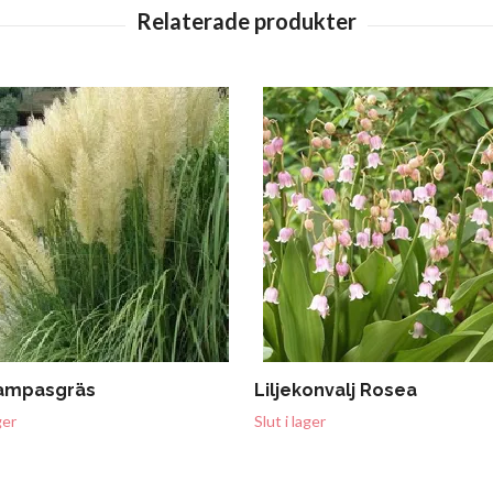
pampasgräs
Liljekonvalj Rosea
ger
Slut i lager