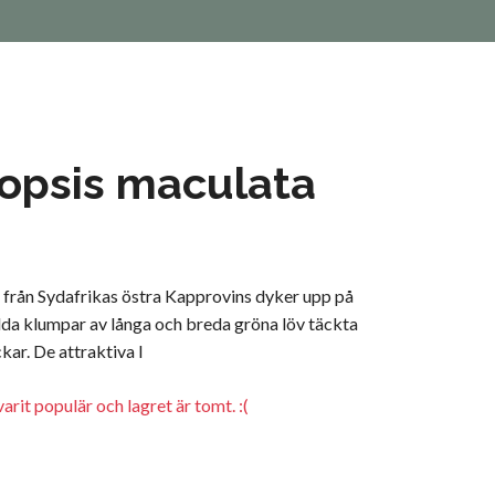
opsis maculata
 från Sydafrikas östra Kapprovins dyker upp på
ilda klumpar av långa och breda gröna löv täckta
ar. De attraktiva l
arit populär och lagret är tomt. :(