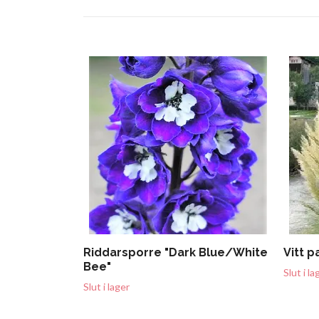
Riddarsporre "Dark Blue/White
Vitt 
Bee"
Slut i la
Slut i lager