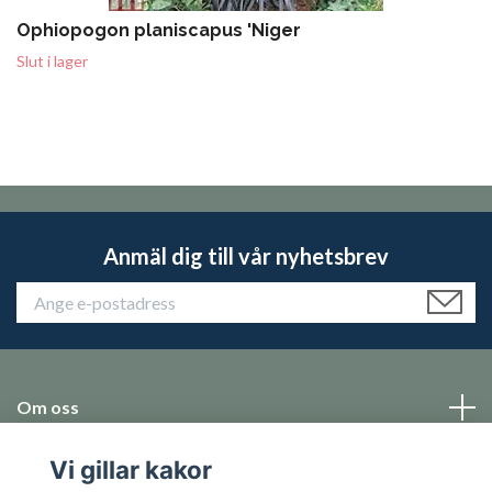
Ophiopogon planiscapus 'Niger
Slut i lager
Anmäl dig till vår nyhetsbrev
Om oss
Vi gillar kakor
Emballage