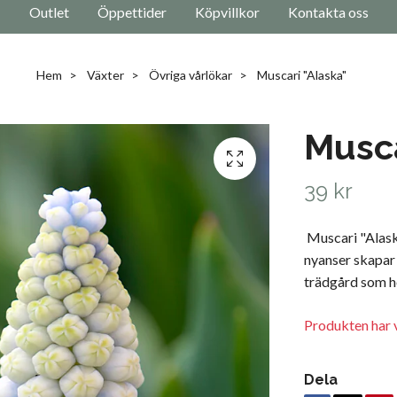
Outlet
Öppettider
Köpvillkor
Kontakta oss
Hem
Växter
Övriga vårlökar
Muscari "Alaska"
Musca
39 kr
Muscari "Alaska
nyanser skapar 
trädgård som he
Produkten har v
Dela