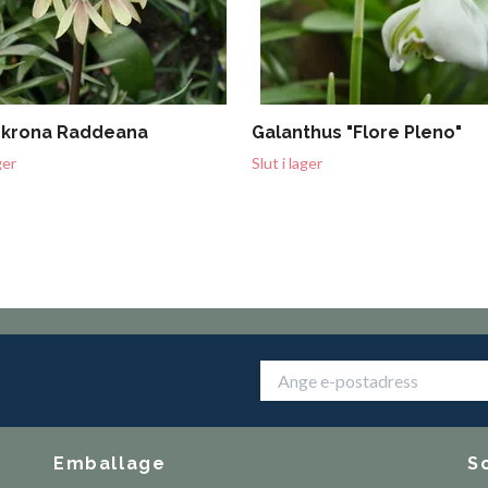
rkrona Raddeana
Galanthus "Flore Pleno"
ger
Slut i lager
Emballage
S