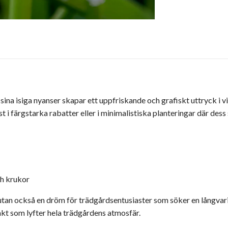
sina isiga nyanser skapar ett uppfriskande och grafiskt uttryck i 
t i färgstarka rabatter eller i minimalistiska planteringar där dess 
ch krukor
, utan också en dröm för trädgårdsentusiaster som söker en långva
akt som lyfter hela trädgårdens atmosfär.