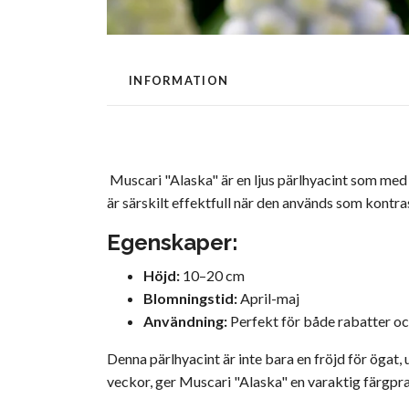
INFORMATION
Muscari "Alaska" är en ljus pärlhyacint som med 
är särskilt effektfull när den används som kontras
Egenskaper:
Höjd:
10–20 cm
Blomningstid:
April-maj
Användning:
Perfekt för både rabatter o
Denna pärlhyacint är inte bara en fröjd för ögat
veckor, ger Muscari "Alaska" en varaktig färgpr