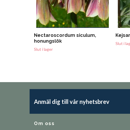
Nectaroscordum siculum,
Kejsa
honungslök
Slut i la
Slut i lager
Anmäl dig till vår nyhetsbrev
Om oss