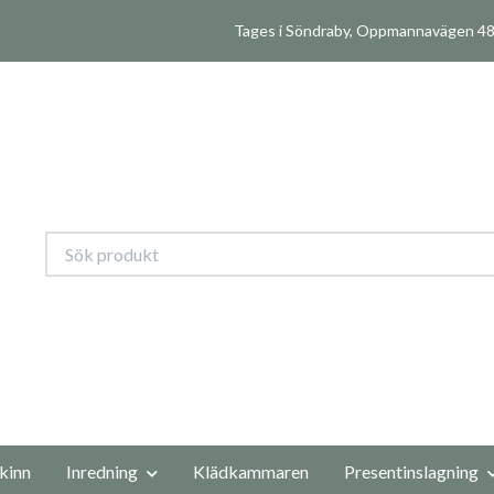
Tages i Söndraby, Oppmannavägen 480
kinn
Inredning
Klädkammaren
Presentinslagning