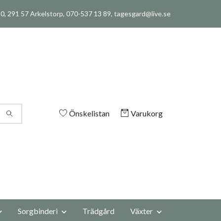
, 291 57 Arkelstorp, 070-537 13 89,
tagesgard@live.se
Önskelistan
Varukorg
Sorgbinderi
Trädgård
Växter