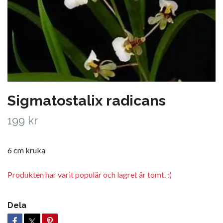
Sigmatostalix radicans
199 kr
6 cm kruka
Produkten har varit populär och lagret är tomt. :(
Dela